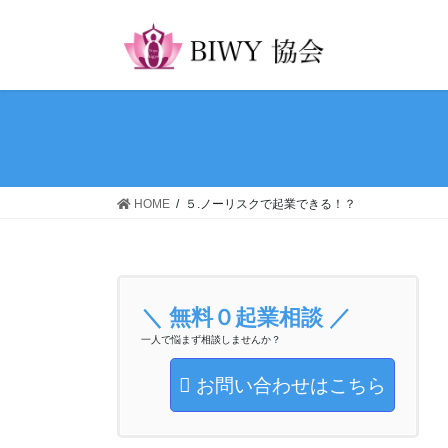
コ
ナ
ン
ビ
テ
ゲ
ン
ー
ツ
シ
へ
ョ
ス
ン
キ
に
ッ
移
HOME
５.ノーリスクで起業できる！？
プ
動
＼ 無料０起業相談 ／
一人で悩まず相談しませんか？
お問い合わせはこちら