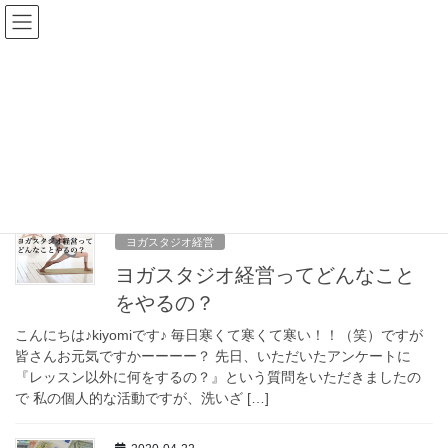
コ
ナ
ン
ビ
テ
ゲ
ン
ー
ヨガ０起業 BLOG
ツ
シ
へ
ョ
ス
ン
HOME
ヨガ０起業 BLOG
キ
に
ッ
移
プ
動
2021-01-17
ヨガスタジオ経営
ヨガスタジオ経営ってどんなこと
をやるの？
こんにちは♪kiyomiです♪ 毎日寒くて寒くて寒い！！（笑）ですが
皆さんお元気ですかーーーー？ 先日、いただいたアンケートに
『レッスン以外に何をするの？』という質問をいただきましたの
で 私の個人的な活動ですが、洗いざ […]