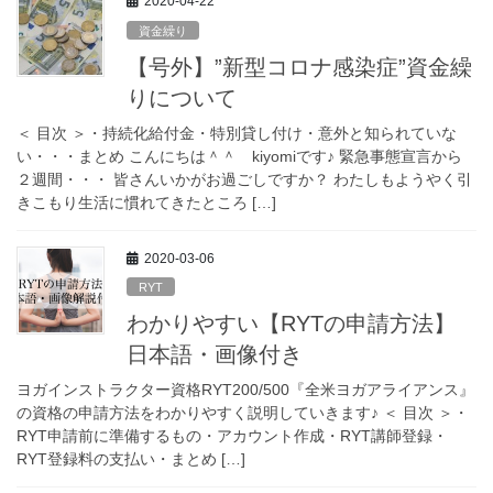
2020-04-22
資金繰り
【号外】”新型コロナ感染症”資金繰
りについて
＜ 目次 ＞・持続化給付金・特別貸し付け・意外と知られていな
い・・・まとめ こんにちは＾＾ kiyomiです♪ 緊急事態宣言から
２週間・・・ 皆さんいかがお過ごしですか？ わたしもようやく引
きこもり生活に慣れてきたところ […]
2020-03-06
RYT
わかりやすい【RYTの申請方法】
日本語・画像付き
ヨガインストラクター資格RYT200/500『全米ヨガアライアンス』
の資格の申請方法をわかりやすく説明していきます♪ ＜ 目次 ＞・
RYT申請前に準備するもの・アカウント作成・RYT講師登録・
RYT登録料の支払い・まとめ […]